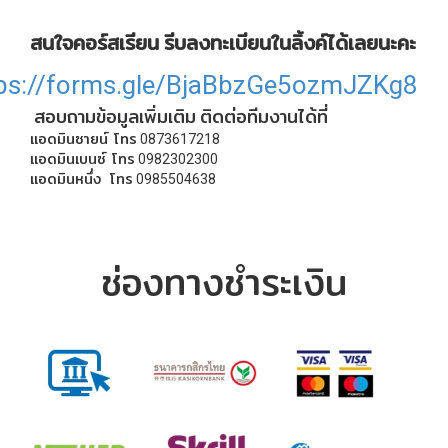
สนใจคอร์สเรียน รีบลงทะเบียนในลิ้งค์ได้เลยนะคะ
ps://forms.gle/BjaBbzGe5ozmJZKg8
สอบถามข้อมูลเพิ่มเติม ติดต่อทีมงานได้ที่
แอดมินซายน์ โทร 0873617218
แอดมินเบนซ์ โทร 0982302300
แอดมินหนึ่ง โทร 0985504638
ช่องทางชำระเงิน