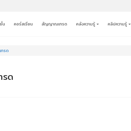
ั่น
คอร์สเรียน
สัญญาณเทรด
คลังความรู้
คลิปความรู้
รเทรด
ทรด