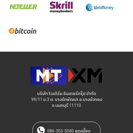
บริษัท โมเดิร์น อินเตอร์กรุ๊ป จำกัด
99/11 ม.3 ต. บางรักพัฒนา อ.บางบัวทอง
จ.นนทบุรี 11110
086-355-5040 คุณเจี๊ยบ