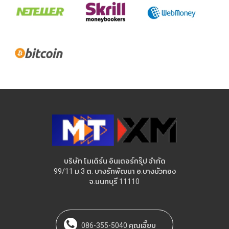
บริษัท โมเดิร์น อินเตอร์กรุ๊ป จำกัด
99/11 ม.3 ต. บางรักพัฒนา อ.บางบัวทอง
จ.นนทบุรี 11110
086-355-5040 คุณเจี๊ยบ