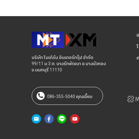
เ
โ
บริษัท โมเดิร์น อินเตอร์กรุ๊ป จำกัด
ค
99/11 ม.3 ต. บางรักพัฒนา อ.บางบัวทอง
จ.นนทบุรี 11110
086-355-5040 คุณเจี๊ยบ