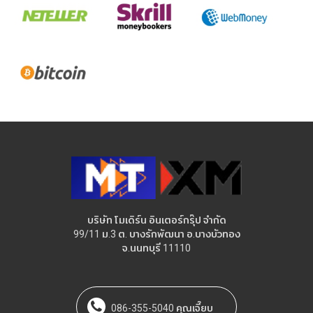
บริษัท โมเดิร์น อินเตอร์กรุ๊ป จำกัด
99/11 ม.3 ต. บางรักพัฒนา อ.บางบัวทอง
จ.นนทบุรี 11110
086-355-5040 คุณเจี๊ยบ