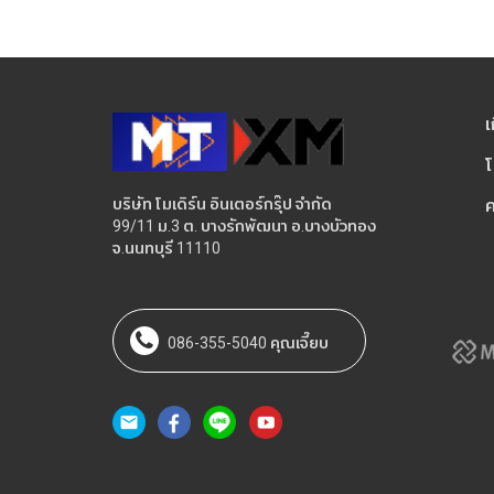
เ
โ
บริษัท โมเดิร์น อินเตอร์กรุ๊ป จำกัด
ค
99/11 ม.3 ต. บางรักพัฒนา อ.บางบัวทอง
จ.นนทบุรี 11110
086-355-5040 คุณเจี๊ยบ