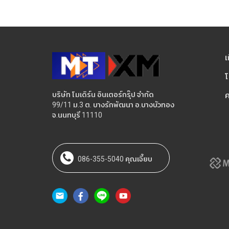
เ
โ
บริษัท โมเดิร์น อินเตอร์กรุ๊ป จำกัด
ค
99/11 ม.3 ต. บางรักพัฒนา อ.บางบัวทอง
จ.นนทบุรี 11110
086-355-5040 คุณเจี๊ยบ