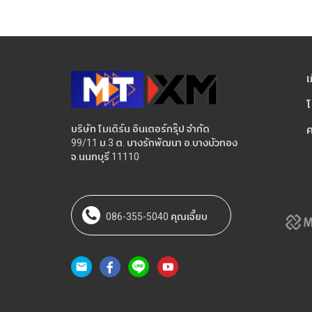
เ
โ
บริษัท โมเดิร์น อินเตอร์กรุ๊ป จำกัด
ค
99/11 ม.3 ต. บางรักพัฒนา อ.บางบัวทอง
จ.นนทบุรี 11110
086-355-5040 คุณเจี๊ยบ